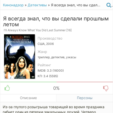
Кинонадзор
»
Детективы
» Я всегда знал, что вы сделали прошлым летом (2006)
Я всегда знал, что вы сделали прошлым
летом
I'll Always Know What You Did Last Summer [16]
Производство
США, 2006
Жанр
триллер, детектив, ужасы
Рейтинг
IMDB: 3.3 (16000)
КП: 3.4 (5595)
0%
Описание
Персоны
Из-за глупого розыгрыша товарищей во время праздника
гибнет один из пятерки закадычных друзей. Четверо