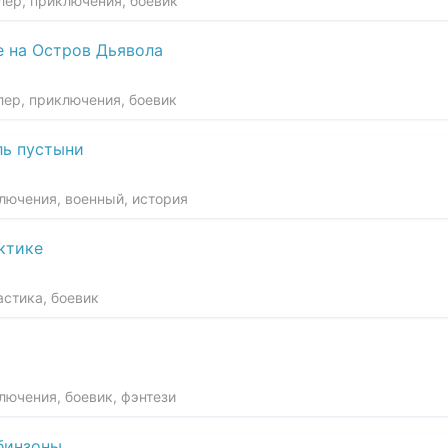
лер, приключения, боевик
 на Остров Дьявола
лер, приключения, боевик
ль пустыни
ключения, военный, история
ктике
астика, боевик
лючения, боевик, фэнтези
бинзоны