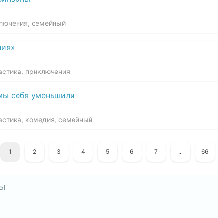
ключения, семейный
ния»
тастика, приключения
мы себя уменьшили
тастика, комедия, семейный
1
2
3
4
5
6
7
...
66
ры