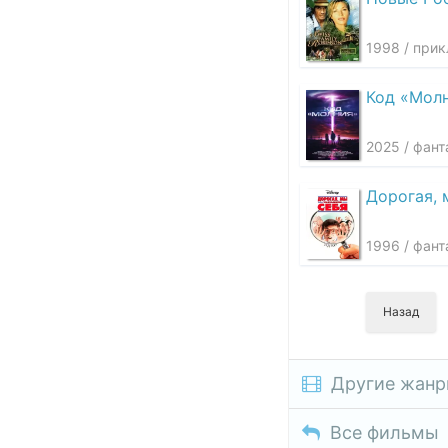
1998 / при
Код «Мол
2025 / фан
Дорогая, 
1996 / фан
Назад
Другие жан
Все фильмы