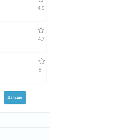
4.9
4.7
5
Дальше