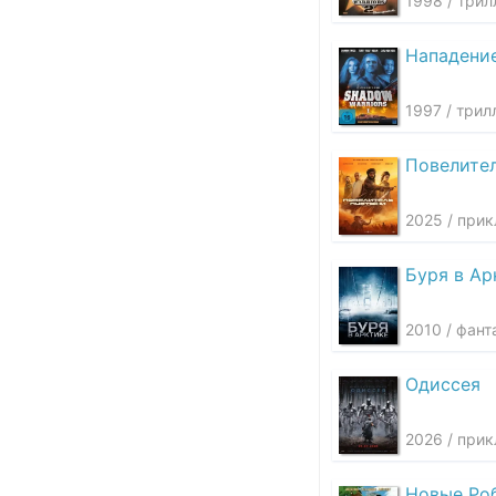
1998 / трил
Нападение
1997 / трил
Повелите
2025 / при
Буря в Ар
2010 / фант
Одиссея
2026 / прик
Новые Ро