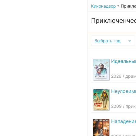
Кинонадзор
» Прикл
Приключенчес
Выбрать год
Идеальны
2026 / дра
Неуловим
2009 / при
Нападение